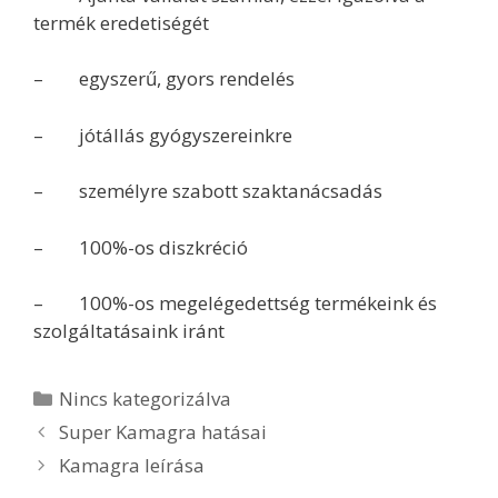
termék eredetiségét
– egyszerű, gyors rendelés
– jótállás gyógyszereinkre
– személyre szabott szaktanácsadás
– 100%-os diszkréció
– 100%-os megelégedettség termékeink és
szolgáltatásaink iránt
Kategória
Nincs kategorizálva
Bejegyzés
Super Kamagra hatásai
navigáció
Kamagra leírása