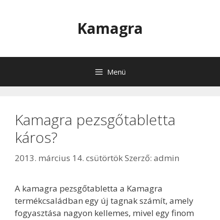
Kilépés
a
Kamagra
tartalomba
Menü
Kamagra pezsgőtabletta
káros?
2013. március 14. csütörtök
Szerző:
admin
A kamagra pezsgőtabletta a Kamagra
termékcsaládban egy új tagnak számít, amely
fogyasztása nagyon kellemes, mivel egy finom