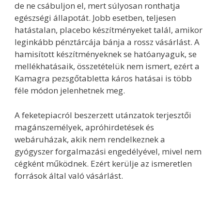
de ne csábuljon el, mert súlyosan ronthatja
egészségi állapotát. Jobb esetben, teljesen
hatástalan, placebo készítményeket talál, amikor
leginkább pénztárcája bánja a rossz vásárlást. A
hamisított készítményeknek se hatóanyaguk, se
mellékhatásaik, összetételük nem ismert, ezért a
Kamagra pezsgőtabletta káros hatásai is több
féle módon jelenhetnek meg.
A feketepiacról beszerzett utánzatok terjesztői
magánszemélyek, apróhirdetések és
webáruházak, akik nem rendelkeznek a
gyógyszer forgalmazási engedélyével, mivel nem
cégként működnek. Ezért kerülje az ismeretlen
források által való vásárlást.