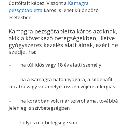
üdítőitalt képez. Viszont a
Kamagra
pezsgőtabletta
káros is lehet különböző
esetekben.
Kamagra pezsgőtabletta káros azoknak,
akik a következő betegségekben, illetve
gyógyszeres kezelés alatt álnak, ezért ne
szedje, ha:
– ha túl idős vagy 18 év alatti személy
– ha a Kamagra hatóanyagára, a sildenafil-
citrátra vagy valamelyik összetevőjére allergiás
– ha korábban volt már szívrohama, továbbá
jelenleg is szívbetegségben
– súlyos májbetegsége van