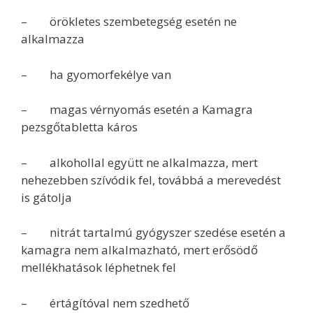
– örökletes szembetegség esetén ne
alkalmazza
– ha gyomorfekélye van
– magas vérnyomás esetén a Kamagra
pezsgőtabletta káros
– alkohollal együtt ne alkalmazza, mert
nehezebben szívódik fel, továbbá a merevedést
is gátolja
– nitrát tartalmú gyógyszer szedése esetén a
kamagra nem alkalmazható, mert erősödő
mellékhatások léphetnek fel
– értágítóval nem szedhető