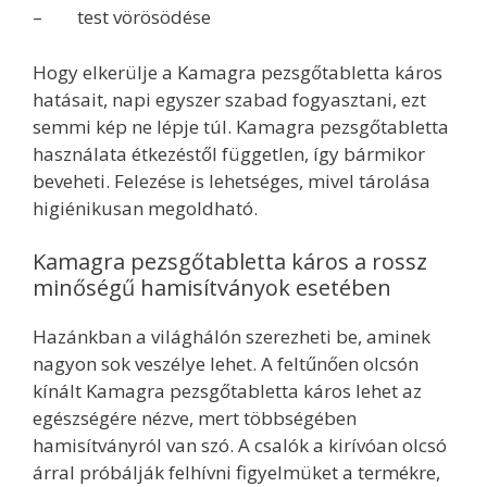
– test vörösödése
Hogy elkerülje a Kamagra pezsgőtabletta káros
hatásait, napi egyszer szabad fogyasztani, ezt
semmi kép ne lépje túl. Kamagra pezsgőtabletta
használata étkezéstől független, így bármikor
beveheti. Felezése is lehetséges, mivel tárolása
higiénikusan megoldható.
Kamagra pezsgőtabletta káros a rossz
minőségű hamisítványok esetében
Hazánkban a világhálón szerezheti be, aminek
nagyon sok veszélye lehet. A feltűnően olcsón
kínált Kamagra pezsgőtabletta káros lehet az
egészségére nézve, mert többségében
hamisítványról van szó. A csalók a kirívóan olcsó
árral próbálják felhívni figyelmüket a termékre,