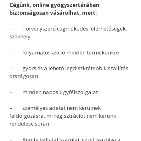
Cégünk, online gyógyszertárában
biztonságosan vásárolhat, mert:
– Törvényszerű cégműködés, elérhetőségek,
székhely
– folyamatos akció minden termékünkre
– gyors és a lehető legdiszkrétebb kiszállítás
országosan
– minden napos ügyfélszolgálat
– személyes adatai nem kerülnek
feldolgozásra, mi regisztrációt nem kérünk
rendelése során
– Ajanta vállalat számlái, ezzel igazolva a