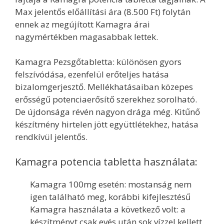
Max jelentős előállítási ára (8.500 Ft) folytán
ennek az megújított Kamagra árai
nagymértékben magasabbak lettek.
Kamagra Pezsgőtabletta: különösen gyors
felszívódása, ezenfelül erőteljes hatása
bizalomgerjesztő. Mellékhatásaiban közepes
erősségű potenciaerősítő szerekhez sorolható.
De újdonsága révén nagyon drága még. Kitűnő
készítmény hirtelen jött együttlétekhez, hatása
rendkívül jelentős.
Kamagra potencia tabletta használata:
Kamagra 100mg esetén: mostanság nem
igen található meg, korábbi kifejlesztésű
Kamagra használata a következő volt: a
készítményt csak evés után sok vízzel kellett