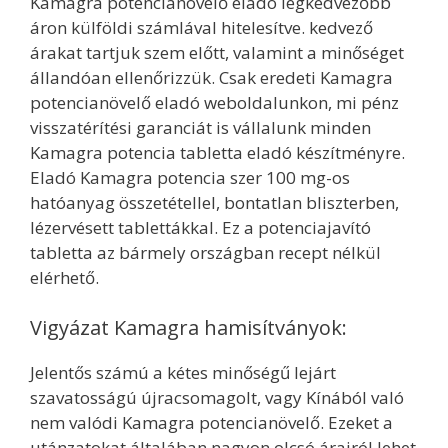
Kamagra potencianövelő eladó legkedvezőbb
áron külföldi számlával hitelesítve. kedvező
árakat tartjuk szem előtt, valamint a minőséget
állandóan ellenőrizzük. Csak eredeti Kamagra
potencianövelő eladó weboldalunkon, mi pénz
visszatérítési garanciát is vállalunk minden
Kamagra potencia tabletta eladó készítményre.
Eladó Kamagra potencia szer 100 mg-os
hatóanyag összetétellel, bontatlan bliszterben,
lézervésett tablettákkal. Ez a potenciajavító
tabletta az bármely országban recept nélkül
elérhető.
Vigyázat Kamagra hamisítványok:
Jelentős számú a kétes minőségű lejárt
szavatosságú újracsomagolt, vagy Kínából való
nem valódi Kamagra potencianövelő. Ezeket a
utánzatokat általában nagyon olcsó árairól lehet