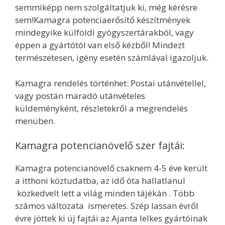
semmiképp nem szolgáltatjuk ki, még kérésre
sem!Kamagra potenciaerősítő készítmények
mindegyike külföldi gyógyszertárakból, vagy
éppen a gyártótól van első kézből! Mindezt
természetesen, igény esetén számlával igazoljuk.
Kamagra rendelés történhet: Postai utánvétellel,
vagy postán maradó utánvételes
küldeményként, részletekről a megrendelés
menüben.
Kamagra potencianövelő szer fajtái:
Kamagra potencianövelő csaknem 4-5 éve került
a itthoni köztudatba, az idő óta hallatlanul
közkedvelt lett a világ minden tájékán . Több
számos változata ismeretes. Szép lassan évről
évre jöttek ki új fajtái az Ajanta lelkes gyártóinak