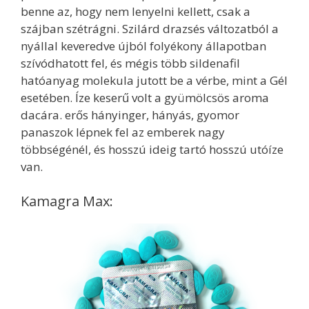
benne az, hogy nem lenyelni kellett, csak a
szájban szétrágni. Szilárd drazsés változatból a
nyállal keveredve újból folyékony állapotban
szívódhatott fel, és mégis több sildenafil
hatóanyag molekula jutott be a vérbe, mint a Gél
esetében. Íze keserű volt a gyümölcsös aroma
dacára. erős hányinger, hányás, gyomor
panaszok lépnek fel az emberek nagy
többségénél, és hosszú ideig tartó hosszú utóíze
van.
Kamagra Max: