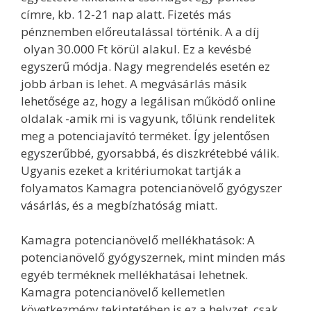
címre, kb. 12-21 nap alatt. Fizetés más
pénznemben előreutalással történik. A a díj
olyan 30.000 Ft körül alakul. Ez a kevésbé
egyszerű módja. Nagy megrendelés esetén ez
jobb árban is lehet. A megvásárlás másik
lehetősége az, hogy a legálisan működő online
oldalak -amik mi is vagyunk, tőlünk rendelitek
meg a potenciajavító terméket. Így jelentősen
egyszerűbbé, gyorsabbá, és diszkrétebbé válik.
Ugyanis ezeket a kritériumokat tartják a
folyamatos Kamagra potencianövelő gyógyszer
vásárlás, és a megbízhatóság miatt.
Kamagra potencianövelő mellékhatások: A
potencianövelő gyógyszernek, mint minden más
egyéb terméknek mellékhatásai lehetnek.
Kamagra potencianövelő kellemetlen
következmény tekintetében is ez a helyzet, csak