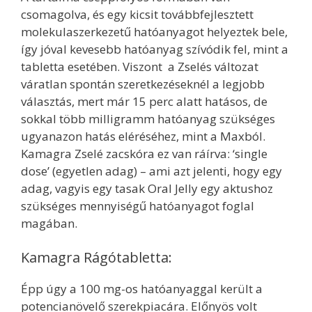
csomagolva, és egy kicsit továbbfejlesztett
molekulaszerkezetű hatóanyagot helyeztek bele,
így jóval kevesebb hatóanyag szívódik fel, mint a
tabletta esetében. Viszont a Zselés változat
váratlan spontán szeretkezéseknél a legjobb
választás, mert már 15 perc alatt hatásos, de
sokkal több milligramm hatóanyag szükséges
ugyanazon hatás eléréséhez, mint a Maxból.
Kamagra Zselé zacskóra ez van ráírva: ‘single
dose’ (egyetlen adag) – ami azt jelenti, hogy egy
adag, vagyis egy tasak Oral Jelly egy aktushoz
szükséges mennyiségű hatóanyagot foglal
magában.
Kamagra Rágótabletta:
Épp úgy a 100 mg-os hatóanyaggal került a
potencianövelő szerekpiacára. Előnyös volt