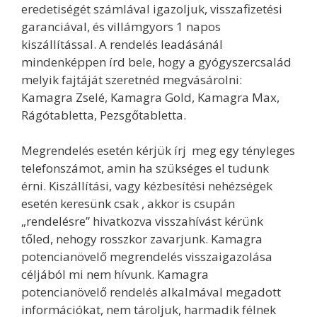
eredetiségét számlával igazoljuk, visszafizetési
garanciával, és villámgyors 1 napos
kiszállítással. A rendelés leadásánál
mindenképpen írd bele, hogy a gyógyszercsalád
melyik fajtáját szeretnéd megvásárolni:
Kamagra Zselé, Kamagra Gold, Kamagra Max,
Rágótabletta, Pezsgőtabletta.
Megrendelés esetén kérjük írj meg egy tényleges
telefonszámot, amin ha szükséges el tudunk
érni. Kiszállítási, vagy kézbesítési nehézségek
esetén keresünk csak , akkor is csupán
„rendelésre” hivatkozva visszahívást kérünk
tőled, nehogy rosszkor zavarjunk. Kamagra
potencianövelő megrendelés visszaigazolása
céljából mi nem hívunk. Kamagra
potencianövelő rendelés alkalmával megadott
információkat, nem tároljuk, harmadik félnek