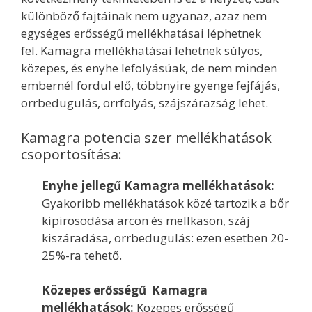
különböző fajtáinak nem ugyanaz, azaz nem
egységes erősségű mellékhatásai léphetnek
fel. Kamagra mellékhatásai lehetnek súlyos,
közepes, és enyhe lefolyásúak, de nem minden
embernél fordul elő, többnyire gyenge fejfájás,
orrbedugulás, orrfolyás, szájszárazság lehet.
Kamagra potencia szer mellékhatások
csoportosítása:
Enyhe jellegű Kamagra mellékhatások:
Gyakoribb mellékhatások közé tartozik a bőr
kipirosodása arcon és mellkason, száj
kiszáradása, orrbedugulás: ezen esetben 20-
25%-ra tehető.
Közepes erősségű Kamagra
mellékhatások:
Közepes erősségű