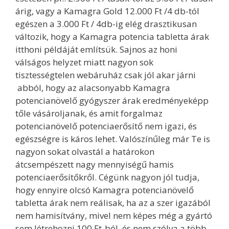
árig, vagy a Kamagra Gold 12.000 Ft /4 db-tól
egészen a 3.000 Ft / 4db-ig elég drasztikusan
változik, hogy a Kamagra potencia tabletta árak
itthoni példáját említsük. Sajnos az honi
válságos helyzet miatt nagyon sok
tisztességtelen webáruház csak jól akar járni
abból, hogy az alacsonyabb Kamagra
potencianövelő gyógyszer árak eredményeképp
tőle vásároljanak, és amit forgalmaz
potencianövelő potenciaerősítő nem igazi, és
egészségre is káros lehet. Valószínűleg már Te is
nagyon sokat olvastál a határokon
átcsempészett nagy mennyiségű hamis
potenciaerősítőkről. Cégünk nagyon jól tudja,
hogy ennyire olcsó Kamagra potencianövelő
tabletta árak nem reálisak, ha az a szer igazából
nem hamisítvány, mivel nem képes még a gyártó
sem létrehozni 100 Ft-ból, és nem szólva a több