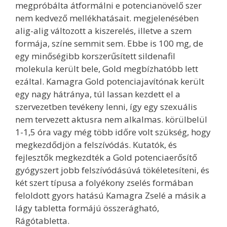
megpróbálta átformálni e potencianövelő szer
nem kedvező mellékhatásait. megjelenésében
alig-alig változott a kiszerelés, illetve a szem
formája, színe semmit sem. Ebbe is 100 mg, de
egy minőségibb korszerűsített sildenafil
molekula került bele, Gold megbízhatóbb lett
ezáltal. Kamagra Gold potenciajavítónak került
egy nagy hátránya, túl lassan kezdett el a
szervezetben tevékeny lenni, így egy szexuális
nem tervezett aktusra nem alkalmas. körülbelül
1-1,5 óra vagy még több időre volt szükség, hogy
megkezdődjön a felszívódás. Kutatók, és
fejlesztők megkezdték a Gold potenciaerősítő
gyógyszert jobb felszívódásúvá tökéletesíteni, és
két szert típusa a folyékony zselés formában
feloldott gyors hatású Kamagra Zselé a másik a
lágy tabletta formájú összerágható,
Rágótabletta.