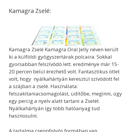
Kamagra Zselé:
Kamagra Zselé Kamagra Oral Jelly néven került
ki a külföldi gyógyszertárak polcaira. Sokkal
gyorsabban felszívódó lett. eredménye már 15-
20 percen belül érezhető volt. Fantasztikus ötlet
volt, hogy nyálkahártyán keresztül szívódott fel
a szájban a zselé. Használata:
felszakítaniacsomagolást, üdítőbe, meginni, úgy
egy percig a nyelv alatt tartani a Zselét.
Nyálkahártyán így több hatóanyag tud
hasznosulni.
A tartalma cseppfolyós formában van