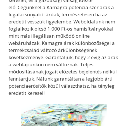
kereslet, és a gazdasági válság idézte
elő. Cégünknél a Kamagra potencia szer árak a
legalacsonyabb árúak, természetesen ha az
eredetit vesszük figyelembe. Weboldalunk nem
foglalkozik olcsó 1.000 Ft-os hamisítványokkal,
mint más illegálisan működő online
webáruházak. Kamagra árak különbözőségei a
termékcsalád változó árkülönbségének
következménye. Garantáljuk, hogy 2 évig az árak
a weblapunkon nem változnak. Teljes
módosításának jogait előzetes bejelentés nélkül
fenntartjuk. Nálunk garantáltan a legjobb árú
potenciaerősítők közül választhatsz, ha tényleg
eredetit keresel!