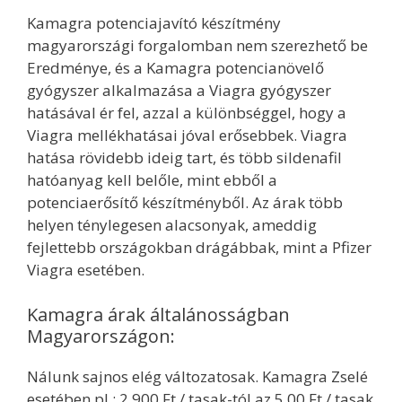
Kamagra potenciajavító készítmény
magyarországi forgalomban nem szerezhető be
Eredménye, és a Kamagra potencianövelő
gyógyszer alkalmazása a Viagra gyógyszer
hatásával ér fel, azzal a különbséggel, hogy a
Viagra mellékhatásai jóval erősebbek. Viagra
hatása rövidebb ideig tart, és több sildenafil
hatóanyag kell belőle, mint ebből a
potenciaerősítő készítményből. Az árak több
helyen ténylegesen alacsonyak, ameddig
fejlettebb országokban drágábbak, mint a Pfizer
Viagra esetében.
Kamagra árak általánosságban
Magyarországon:
Nálunk sajnos elég változatosak. Kamagra Zselé
esetében pl.: 2.900 Ft / tasak-tól az 5.00 Ft / tasak