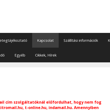
etegtájékoztató
Kapcsolat
Szállítási információk
K
adó
Egyéb
Cikkek, Hírek