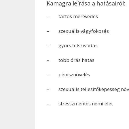
Kamagra leírása a hatásairól:
– tartós merevedés
– szexuális vágyfokozás
– gyors felszívódás
– több órás hatás
– pénisznövelés
– szexuális teljesítőképesség nö
– stresszmentes nemi élet