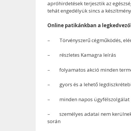
apróhirdetések terjesztik az egész
tehát engedélyük sincs a készítmény
Online patikánkban a legkedvezőb
– Törvényszerű cégműködés, elérh
– részletes Kamagra leírás
– folyamatos akció minden term
– gyors és a lehető legdiszkrétebb
– minden napos ügyfélszolgálat
– személyes adatai nem kerülnek f
során