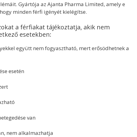
lémáit. Gyártója az Ajanta Pharma Limited, amely e
hogy minden férfi igényét kielégítse.
kat a férfiakat tájékoztatja, akik nem
vetkező esetekben:
kkel együtt nem fogyasztható, mert erősödhetnek a
ése esetén
ert
azható
betegedése van
n, nem alkalmazhatja