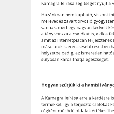
Kamagra leírása segítséget nyújt a 
Hazánkban nem kapható, viszont int
merevedés zavart orvosló gyógyszerh
vannak, mert egy nagyon kedvelt kész
a tény vonzza a csalókat is, akik a 
amit az internetpiacán terjesztenek 
másolatok szerencsésebb esetben ha
helyzetbe pedig, az ismeretlen ható
súlyosan károsíthatja egészségét.
Hogyan szűrjük ki a hamisítvány
A Kamagra leírása erre a kérdésre is
termékkel, így a terjesztő csalókat k
cégként működő oldalak értékesíthe