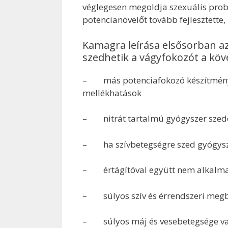
véglegesen megoldja szexuális prob
potencianövelőt tovább fejlesztette, 
Kamagra leírása elsősorban azo
szedhetik a vágyfokozót a kö
– más potenciafokozó készítménye
mellékhatások
– nitrát tartalmú gyógyszer szed
– ha szívbetegségre szed gyógysz
– értágítóval együtt nem alkalm
– súlyos szív és érrendszeri meg
– súlyos máj és vesebetegsége va