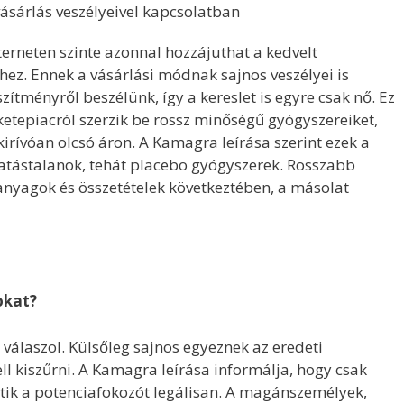
vásárlás veszélyeivel kapcsolatban
erneten szinte azonnal hozzájuthat a kedvelt
ez. Ennek a vásárlási módnak sajnos veszélyei is
ítményről beszélünk, így a kereslet is egyre csak nő. Ez
feketepiacról szerzik be rossz minőségű gyógyszereiket,
kirívóan olcsó áron. A Kamagra leírása szerint ezek a
tástalanok, tehát placebo gyógyszerek. Rosszabb
anyagok és összetételek következtében, a másolat
okat?
 válaszol. Külsőleg sajnos egyeznek az eredeti
ell kiszűrni. A Kamagra leírása informálja, hogy csak
tik a potenciafokozót legálisan. A magánszemélyek,