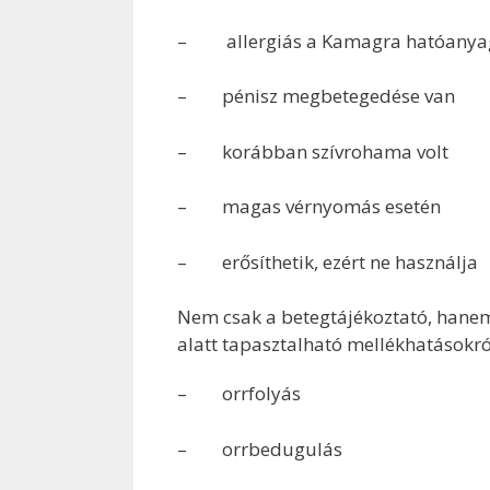
– allergiás a Kamagra hatóanyagá
– pénisz megbetegedése van
– korábban szívrohama volt
– magas vérnyomás esetén
– erősíthetik, ezért ne használja
Nem csak a betegtájékoztató, hanem
alatt tapasztalható mellékhatásokró
– orrfolyás
– orrbedugulás