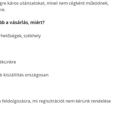
ségre káros utánzatokat, mivel nem cégként működnek,
re.
b a vásárlás, miért?
etőségek, székhely
ékünkre
 kiszállítás országosan
eldolgozásra, mi regisztrációt nem kérünk rendelése