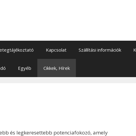
etegtájékoztató
Kapcsolat
Szállítási információk
K
adó
Egyéb
Cikkek, Hírek
tebb és legkeresettebb potenciafokozó, amely