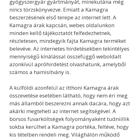
gyógyszergyár gyártmányát, minekutána még
nincs törzskönyvezve. Emiatt a Kamagra
beszerzésének első terepe az internet lett. A
Kamagra árak kapcsán, webes oldalunkon
minden kellő tájékoztatót felfedezhetnek,
részletesen, mindegyik fajta Kamagra terméket
belevéve. Az internetes hirdetésekben tekintélyes
mennyiségű kínálással összefüggő weboldalt
azonkívül apróhirdetést olvashatunk, amelyből
számos a hamisítvány is.
A külföldi azonfelül az itthoni Kamagra árak
összevetése esetében látható, hogy nem éri meg
más államból beszerezni annak dacára, hogy azt
akárki megteheti az internet segítségével. A
borsos fuvarköltségek folyományaként tudniillik
sokba kerülhet a Kamagra portéka, feltéve, hogy
kis tételben rendeli meg. Világhálón működő