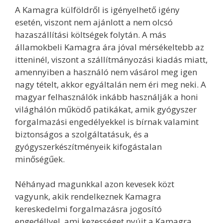
A Kamagra külföldről is igényelhető igény
esetén, viszont nem ajánlott a nem olcsó
hazaszállítási költségek folytán. A más
államokbeli Kamagra ára jóval mérsékeltebb az
itteninél, viszont a szállítmányozási kiadás miatt,
amennyiben a használó nem vásárol meg igen
nagy tételt, akkor egyáltalán nem éri meg neki. A
magyar felhasználók inkább használják a honi
világhálón működő patikákat, amik gyógyszer
forgalmazási engedélyekkel is bírnak valamint
biztonságos a szolgáltatásuk, és a
gyógyszerkészítményeik kifogástalan
minőségűek.
Néhányad magunkkal azon kevesek közt
vagyunk, akik rendelkeznek Kamagra
kereskedelmi forgalmazásra jogosító
engedéllyel, ami kezességet nyújt a Kamagra