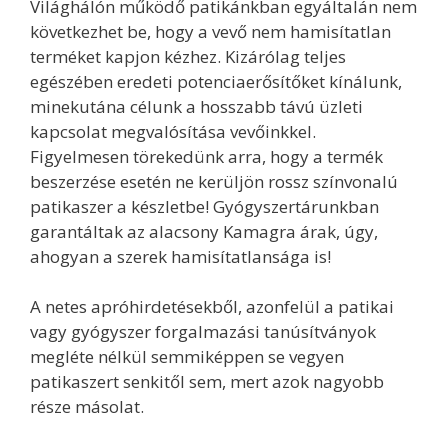
Világhálón működő patikánkban egyáltalán nem
következhet be, hogy a vevő nem hamisítatlan
terméket kapjon kézhez. Kizárólag teljes
egészében eredeti potenciaerősítőket kínálunk,
minekutána célunk a hosszabb távú üzleti
kapcsolat megvalósítása vevőinkkel.
Figyelmesen törekedünk arra, hogy a termék
beszerzése esetén ne kerüljön rossz színvonalú
patikaszer a készletbe! Gyógyszertárunkban
garantáltak az alacsony Kamagra árak, úgy,
ahogyan a szerek hamisítatlansága is!
A netes apróhirdetésekből, azonfelül a patikai
vagy gyógyszer forgalmazási tanúsítványok
megléte nélkül semmiképpen se vegyen
patikaszert senkitől sem, mert azok nagyobb
része másolat.