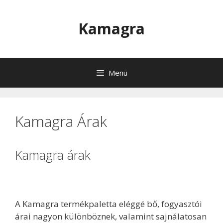
Kilépés
a
Kamagra
tartalomba
Menü
Kamagra Árak
Kamagra árak
A Kamagra termékpaletta eléggé bő, fogyasztói
árai nagyon különböznek, valamint sajnálatosan