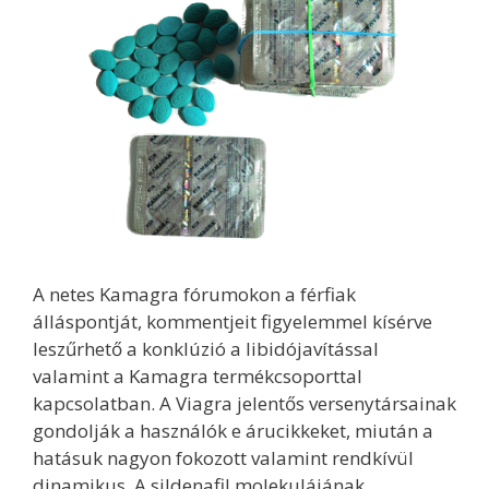
A netes Kamagra fórumokon a férfiak
álláspontját, kommentjeit figyelemmel kísérve
leszűrhető a konklúzió a libidójavítással
valamint a Kamagra termékcsoporttal
kapcsolatban. A Viagra jelentős versenytársainak
gondolják a használók e árucikkeket, miután a
hatásuk nagyon fokozott valamint rendkívül
dinamikus. A sildenafil molekulájának