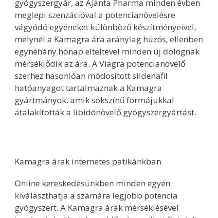
gyógyszergyár, az Ajanta Pharma minden évben
meglepi szenzációval a potencianövelésre
vágyódó egyéneket különböző készítményeivel,
melynél a Kamagra ára aránylag húzós, ellenben
egynéhány hónap elteltével minden új dolognak
mérséklődik az ára. A Viagra potencianövelő
szerhez hasonlóan módosított sildenafil
hatóanyagot tartalmaznak a Kamagra
gyártmányok, amik sokszínű formájukkal
átalakították a libidónövelő gyógyszergyártást.
Kamagra árak internetes patikánkban
Online kereskedésünkben minden egyén
kiválaszthatja a számára legjobb potencia
gyógyszert. A Kamagra árak mérséklésével