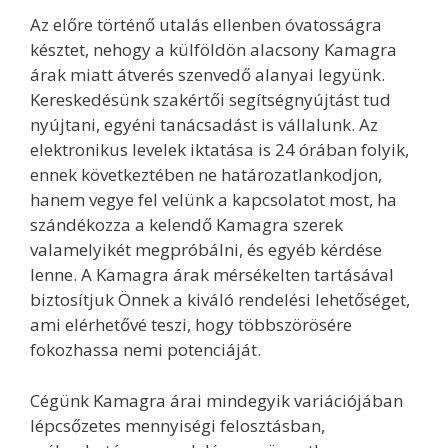
Az előre történő utalás ellenben óvatosságra
késztet, nehogy a külföldön alacsony Kamagra
árak miatt átverés szenvedő alanyai legyünk.
Kereskedésünk szakértői segítségnyújtást tud
nyújtani, egyéni tanácsadást is vállalunk. Az
elektronikus levelek iktatása is 24 órában folyik,
ennek következtében ne határozatlankodjon,
hanem vegye fel velünk a kapcsolatot most, ha
szándékozza a kelendő Kamagra szerek
valamelyikét megpróbálni, és egyéb kérdése
lenne. A Kamagra árak mérsékelten tartásával
biztosítjuk Önnek a kiváló rendelési lehetőséget,
ami elérhetővé teszi, hogy többszörösére
fokozhassa nemi potenciáját.
Cégünk Kamagra árai mindegyik variációjában
lépcsőzetes mennyiségi felosztásban,