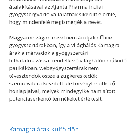
átalakításával az Ajanta Pharma indiai
gyógyszergyártó vállalatnak sikerült elérnie,
hogy mindenfelé megismerjék a nevét.
Magyarországon mivel nem árulják offline
gyógyszertárakban, így a világhálós Kamagra
árak a mérvadók a gyógyszertári
felhatalmazással rendelkező világhálón működő
patikákban. webgyógyszertárak nem
tévesztendők össze a zugkereskedők
szemrevalóra készített, de törvénybe ütköző
honlapjaival, melyek mindegyike hamisított
potenciaserkentő termékeket értékesít.
Kamagra árak külföldön