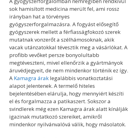
A gyógyszerforgalomban nemrégiben rendkívül
sok hamisított medicina merült fel, ami rossz
irányban hat a törvényes
gyógyszerforgalmazásra. A fogyást elősegítő
gyógyszerek mellett a férfiasságfokozó szerek
mutatnak vonzerőt a szélhámosoknak, akik
vacak utánzatokkal tévesztik meg a vásárlókat. A
profibb vevőket persze bonyolultabb
megtéveszteni, mivel ellenőrzik a gyártmányok
áruvédjegyeit, de nem mindenkor történik ez így.
A
Kamagra árak
legalábbis vonatkoztatási
alapot jelentenek. A termelő hiteles
bejelentésében elárulja, hogy mennyiért készíti
el és forgalmazza a patikaszert. Sokszor a
svindlerek még ezen Kamagra árak alatt kínálják
igazinak mutatkozó szereiket, amikről
mindenkor nyilvánvalóvá válik, hogy másolatok.