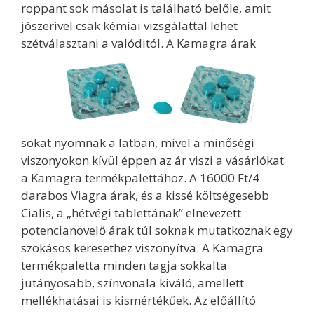
roppant sok másolat is található belőle, amit
jószerivel csak kémiai vizsgálattal lehet
szétválasztani a valóditól. A Kamagra árak
sokat nyomnak a latban, mivel a minőségi
viszonyokon kívül éppen az ár viszi a vásárlókat
a Kamagra termékpalettához. A 16000 Ft/4
darabos Viagra árak, és a kissé költségesebb
Cialis, a „hétvégi tablettának” elnevezett
potencianövelő árak túl soknak mutatkoznak egy
szokásos keresethez viszonyítva. A Kamagra
termékpaletta minden tagja sokkalta
jutányosabb, színvonala kiváló, amellett
mellékhatásai is kismértékűek. Az előállító