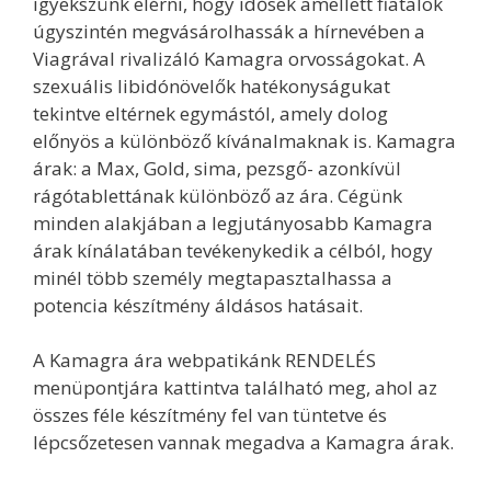
igyekszünk elérni, hogy idősek amellett fiatalok
úgyszintén megvásárolhassák a hírnevében a
Viagrával rivalizáló Kamagra orvosságokat. A
szexuális libidónövelők hatékonyságukat
tekintve eltérnek egymástól, amely dolog
előnyös a különböző kívánalmaknak is. Kamagra
árak: a Max, Gold, sima, pezsgő- azonkívül
rágótablettának különböző az ára. Cégünk
minden alakjában a legjutányosabb Kamagra
árak kínálatában tevékenykedik a célból, hogy
minél több személy megtapasztalhassa a
potencia készítmény áldásos hatásait.
A Kamagra ára webpatikánk RENDELÉS
menüpontjára kattintva található meg, ahol az
összes féle készítmény fel van tüntetve és
lépcsőzetesen vannak megadva a Kamagra árak.