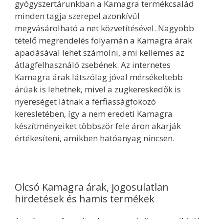
gyógyszertárunkban a Kamagra termékcsalád
minden tagja szerepel azonkívül
megvásárolható a net közvetítésével. Nagyobb
tételő megrendelés folyamán a Kamagra árak
apadásával lehet számolni, ami kellemes az
átlagfelhasználó zsebének. Az internetes
Kamagra árak látszólag jóval mérsékeltebb
árúak is lehetnek, mivel a zugkereskedők is
nyereséget látnak a férfiasságfokozó
keresletében, így a nem eredeti Kamagra
készítményeiket többször fele áron akarják
értékesíteni, amikben hatóanyag nincsen.
Olcsó Kamagra árak, jogosulatlan
hirdetések és hamis termékek