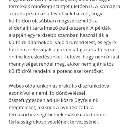
termékek minőségi szintjét illetően is. A Kamagra
árak kapcsán az a tévhit keletkezett, hogy
külföldön olcsóbban megszerezhetők a
sildenafilt tartalmazó patikaszerek. A példák
alapján egyre kisebb számban használják a
külföldi államokból való árurendelést, és egyre
többen preferálják a garanciát garantáló hazai
online kereskedésünket. Feltéve, hogy nem óriási
mennyiséget rendel meg, akkor nem ajánlatos
külföldről rendelni a potenciaserkentőket.
Webes oldalunkon az erektilis diszfunkcióval
azonkívül a nemi libidónöveléssel
összefüggésben adjuk közre ügyfeleink
megítélését, akiknek a nyilatkozatai a
témakörhöz segíthetnek másoknak dönteni
férfiasságfokozó vételének tervezésénél.