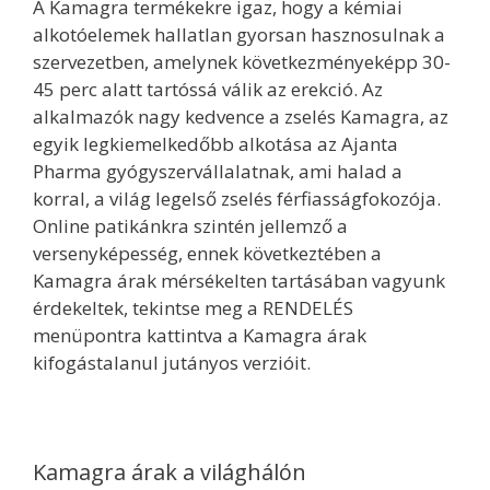
A Kamagra termékekre igaz, hogy a kémiai
alkotóelemek hallatlan gyorsan hasznosulnak a
szervezetben, amelynek következményeképp 30-
45 perc alatt tartóssá válik az erekció. Az
alkalmazók nagy kedvence a zselés Kamagra, az
egyik legkiemelkedőbb alkotása az Ajanta
Pharma gyógyszervállalatnak, ami halad a
korral, a világ legelső zselés férfiasságfokozója.
Online patikánkra szintén jellemző a
versenyképesség, ennek következtében a
Kamagra árak mérsékelten tartásában vagyunk
érdekeltek, tekintse meg a RENDELÉS
menüpontra kattintva a Kamagra árak
kifogástalanul jutányos verzióit.
Kamagra árak a világhálón