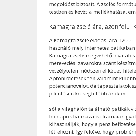
megoldást biztosít. A zselés formát
testben és kevés a mellékhatása, emel
Kamagra zselé ára, azonfelül
A Kamagra zselé eladási ára 1200 – 1
használó mely internetes patikában 
Kamagra zselé megvehető hivatalos
merevedési zavarokra szánt készítmén
veszélytelen módszerrel képes hitel
Apróhirdetésekben valamint különbö
potencianövelőt, de tapasztalatok s
jelentősen kecsegtetőbb árakon.
sőt a világhálón található patikák v
honlapok halmaza is drámaian gyako
kihasználják, hogy a pénz befizetés
létrehozni, így feltéve, hogy probl