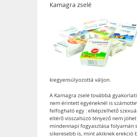
Kamagra zselé
kiegyensúlyozottá váljon.
A Kamagra zselé továbbá gyakorlat
nem érintett egyéneknél is számotte
felfogható egy : elképzelhető szexu
eltérő visszahúzó tényező nem jöhet
mindennapi fogyasztása folyamán s
sikeresebb is, mint akiknek erekció