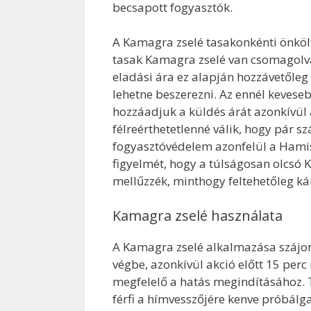
becsapott fogyasztók.
A Kamagra zselé tasakonkénti önkölt
tasak Kamagra zselé van csomagolv
eladási ára ez alapján hozzávetőleg
lehetne beszerezni. Az ennél kevese
hozzáadjuk a küldés árát azonkívül 
félreérthetetlenné válik, hogy pár s
fogyasztóvédelem azonfelül a Hamisí
figyelmét, hogy a túlságosan olcsó 
mellűzzék, minthogy feltehetőleg ká
Kamagra zselé használata
A Kamagra zselé alkalmazása szájo
végbe, azonkívül akció előtt 15 perc
megfelelő a hatás megindításához.
férfi a hímvesszőjére kenve próbálg