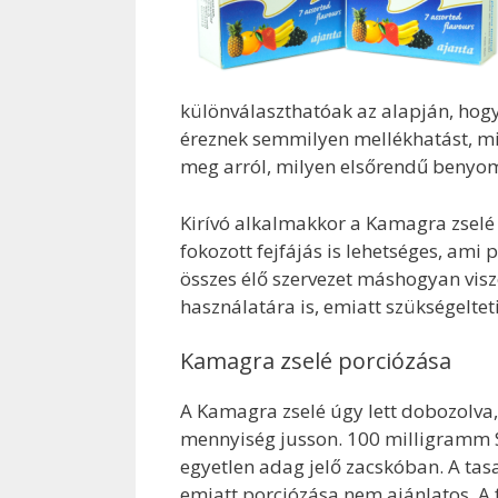
különválaszthatóak az alapján, hog
éreznek semmilyen mellékhatást, m
meg arról, milyen elsőrendű benyo
Kirívó alkalmakkor a Kamagra zselé
fokozott fejfájás is lehetséges, am
összes élő szervezet máshogyan visz
használatára is, emiatt szükségeltet
Kamagra zselé porciózása
A Kamagra zselé úgy lett dobozolva
mennyiség jusson. 100 milligramm Si
egyetlen adag jelő zacskóban. A tas
emiatt porciózása nem ajánlatos. A 