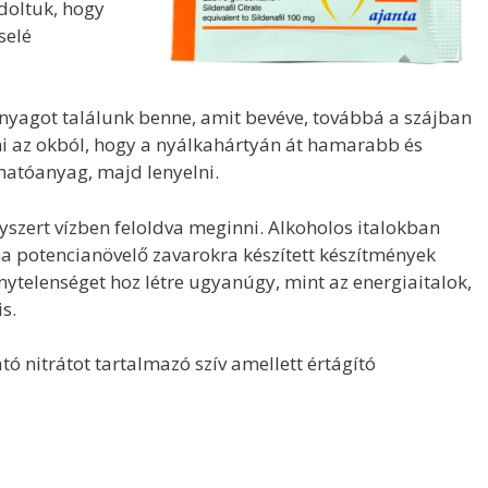
doltuk, hogy
selé
 anyagot találunk benne, amit bevéve, továbbá a szájban
ni az okból, hogy a nyálkahártyán át hamarabb és
hatóanyag, majd lenyelni.
szert vízben feloldva meginni. Alkoholos italokban
a potencianövelő zavarokra készített készítmények
telenséget hoz létre ugyanúgy, mint az energiaitalok,
s.
ó nitrátot tartalmazó szív amellett értágító