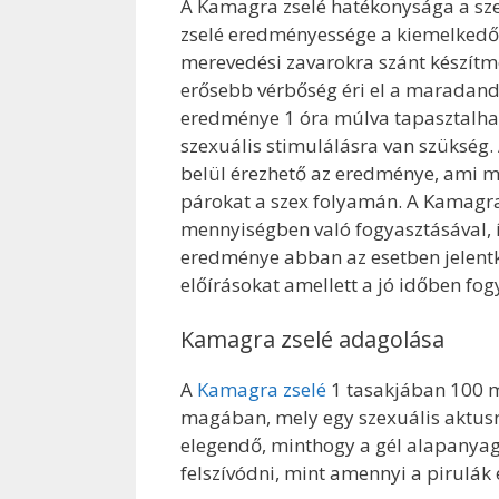
A Kamagra zselé hatékonysága a sze
zselé eredményessége a kiemelkedő
merevedési zavarokra szánt készí
erősebb vérbőség éri el a maradand
eredménye 1 óra múlva tapasztalható
szexuális stimulálásra van szükség.
belül érezhető az eredménye, ami m
párokat a szex folyamán. A Kamagra
mennyiségben való fogyasztásával, í
eredménye abban az esetben jelentk
előírásokat amellett a jó időben fogy
Kamagra zselé adagolása
A
Kamagra zselé
1 tasakjában 100 m
magában, mely egy szexuális aktusr
elegendő, minthogy a gél alapanyag
felszívódni, mint amennyi a pirulák