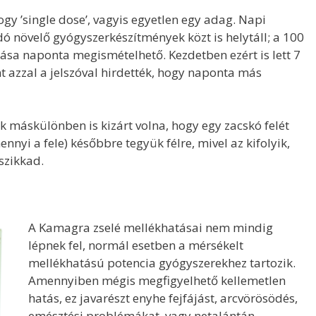
gy ’single dose’, vagyis egyetlen egy adag. Napi
ó növelő gyógyszerkészítmények közt is helytáll; a 100
sa naponta megismételhető. Kezdetben ezért is lett 7
t azzal a jelszóval hirdették, hogy naponta más
áskülönben is kizárt volna, hogy egy zacskó felét
nyi a fele) későbbre tegyük félre, mivel az kifolyik,
szikkad.
A Kamagra zselé mellékhatásai nem mindig
lépnek fel, normál esetben a mérsékelt
mellékhatású potencia gyógyszerekhez tartozik.
Amennyiben mégis megfigyelhető kellemetlen
hatás, ez javarészt enyhe fejfájást, arcvörösödés,
emésztési problémákat, vagy netalántán