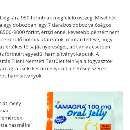
ségi ára 950 forintnak megfelelő összeg. Mivel hét
a egy dobozban, egy 7 darabos doboz valóságos
 8500-9000 forint, értsd ennél kevesebb pénzért nem
bbe kerülő holmik utánzatok, miután feltéve, hogy
az értékesítő saját nyereségét, abban az esetben
záz forintért egyedül hamisítványt kapunk. A
tás Elleni Nemzeti Testület felhívja a fogyasztók
Kamagra zselé készítményeket lehetőség szerint
ros hamisítványok.
n át megy
 már
 Temérdek
atta használni