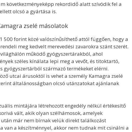
um következményeképp rekordidő alatt szívódik fel a
lett olcsó a gyártása is.
 Kamagra zselé másolatok
 500 forint közé valószínűsíthető attól függően, hogy a
rendeli meg kedvelt merevedési zavarokra szánt szerét.
 világhálón működő gyógyszertárakból, ahol
yek széles kínálata lepi meg a vevőt, és titoktartó,
es gyógyszertárból származó termékeket elérni.
ző utcai árusoktól is vehet a személy Kamagra zselé
zerint általánosságban olcsó utánzatokat ajánlanak
izuális mintájára létrehozott engedély nélkül értékesítő
rivá vált, akik olyan szélhámosok, amelyek
e után már nem bírnak velük direkt találkozást
éma van a készítménnyel, akkor nem tudnak mit csinálni a