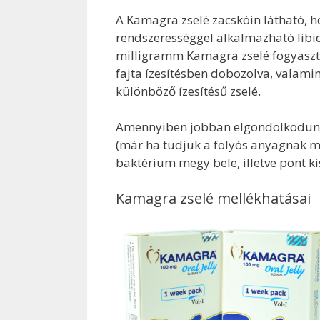
A Kamagra zselé zacskóin látható, ho
rendszerességgel alkalmazható libid
milligramm Kamagra zselé fogyasztá
fajta ízesítésben dobozolva, valamin
különböző ízesítésű zselé.
Amennyiben jobban elgondolkodunk m
(már ha tudjuk a folyós anyagnak men
baktérium megy bele, illetve pont ki
Kamagra zselé mellékhatásai