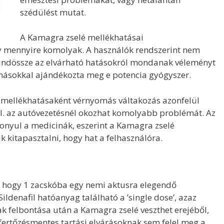
szédülést mutat.
A Kamagra zselé mellékhatásai
y mennyire komolyak. A használók rendszerint nem
indössze az elvárható hatásokról mondanak véleményt
másokkal ajándékozta meg e potencia gyógyszer.
 mellékhatásaként vérnyomás váltakozás azonfelül
i pl. az autóvezetésnél okozhat komolyabb problémát. Az
onyul a medicinák, eszerint a Kamagra zselé
ik kitapasztalni, hogy hat a felhasználóra.
, hogy 1 zacskóba egy nemi aktusra elegendő
ldenafil hatóanyag található a ’single dose’, azaz
ak felbontása után a Kamagra zselé veszthet erejéből,
fertőzésmentes tartási elvárásoknak sem felel meg a