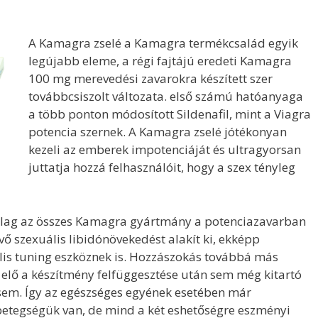
A Kamagra zselé a Kamagra termékcsalád egyik
legújabb eleme, a régi fajtájú eredeti Kamagra
100 mg merevedési zavarokra készített szer
továbbcsiszolt változata. első számú hatóanyaga
a több ponton módosított Sildenafil, mint a Viagra
potencia szernek. A Kamagra zselé jótékonyan
kezeli az emberek impotenciáját és ultragyorsan
juttatja hozzá felhasználóit, hogy a szex tényleg
ilag az összes Kamagra gyártmány a potenciazavarban
vő szexuális libidónövekedést alakít ki, ekképp
ális tuning eszköznek is. Hozzászokás továbbá más
 elő a készítmény felfüggesztése után sem még kitartó
em. Így az egészséges egyének esetében már
 betegségük van, de mind a két eshetőségre eszményi