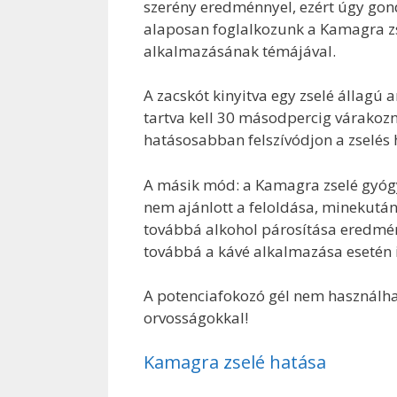
szerény eredménnyel, ezért úgy gon
alaposan foglalkozunk a Kamagra z
alkalmazásának témájával.
A zacskót kinyitva egy zselé állagú
tartva kell 30 másodpercig várakoz
hatásosabban felszívódjon a zselés 
A másik mód: a Kamagra zselé gyógy
nem ajánlott a feloldása, minekután
továbbá alkohol párosítása eredmény
továbbá a kávé alkalmazása esetén i
A potenciafokozó gél nem használhat
orvosságokkal!
Kamagra zselé hatása