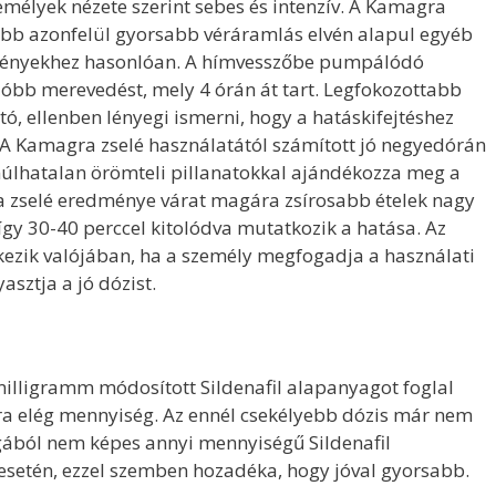
mélyek nézete szerint sebes és intenzív. A Kamagra
bb azonfelül gyorsabb véráramlás elvén alapul egyéb
tményekhez hasonlóan. A hímvesszőbe pumpálódó
óbb merevedést, mely 4 órán át tart. Legfokozottabb
, ellenben lényegi ismerni, hogy a hatáskifejtéshez
 A Kamagra zselé használatától számított jó negyedórán
úlhatalan örömteli pillanatokkal ajándékozza meg a
 zselé eredménye várat magára zsírosabb ételek nagy
gy 30-40 perccel kitolódva mutatkozik a hatása. Az
ezik valójában, ha a személy megfogadja a használati
asztja a jó dózist.
illigramm módosított Sildenafil alapanyagot foglal
a elég mennyiség. Az ennél csekélyebb dózis már nem
ából nem képes annyi mennyiségű Sildenafil
 esetén, ezzel szemben hozadéka, hogy jóval gyorsabb.