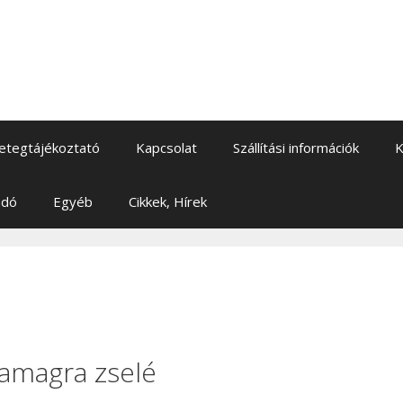
etegtájékoztató
Kapcsolat
Szállítási információk
K
adó
Egyéb
Cikkek, Hírek
amagra zselé