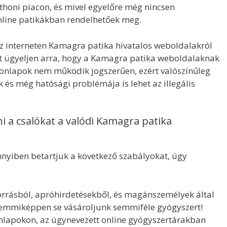
tthoni piacon, és mivel egyelőre még nincsen
online patikákban rendelhetőek meg.
z interneten Kamagra patika hivatalos weboldalakról
nt ügyeljen arra, hogy a Kamagra patika weboldalaknak
 honlapok nem működik jogszerűen, ezért valószínűleg
és még hatósági problémája is lehet az illegális
 a csalókat a valódi Kamagra patika
nnyiben betartjuk a következő szabályokat, úgy
forrásból, apróhirdetésekből, és magánszemélyek által
semmiképpen se vásároljunk semmiféle gyógyszert!
nlapokon, az úgynevezett online gyógyszertárakban