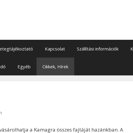
etegtájékoztató
Kapcsolat
Szállítási információk
K
adó
Egyéb
Cikkek, Hírek
n
vásárolhatja a Kamagra összes fajtáját hazánkban. A