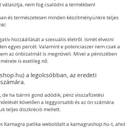
t választja, nem fog csalódni a termékben!
ában és természetesen minden készítményünkre teljes
nk!
tív hozzáállását a szexuális életről. Ismét élvezni
den egyes percét. Valamint e potenciaszer nem csak a
nem az önbizalmát is megnöveli. Mivel a péniszében
mérete is esetileg nő.
hop.hu) a legolcsóbban, az eredeti
n számára.
 de ha bármi gond adódik, pénz visszafizetési
endelését követően a leggyorsabb és az ön számára
uk teljes diszkréció mellett.
os Kamagra patika weboldalt a kamagrashop.hu-t, ahol