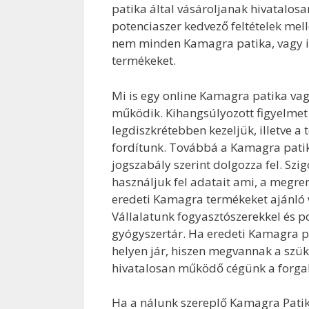
patika által vásároljanak hivatalosa
potenciaszer kedvező feltételek mell
nem minden Kamagra patika, vagy i
termékeket.
Mi is egy online Kamagra patika va
működik. Kihangsúlyozott figyelmet 
legdiszkrétebben kezeljük, illetve 
fordítunk. Továbbá a Kamagra patik
jogszabály szerint dolgozza fel. Sz
használjuk fel adatait ami, a megr
eredeti Kamagra termékeket ajánló 
Vállalatunk fogyasztószerekkel és 
gyógyszertár. Ha eredeti Kamagra po
helyen jár, hiszen megvannak a szü
hivatalosan működő cégünk a forga
Ha a nálunk szereplő Kamagra Patik