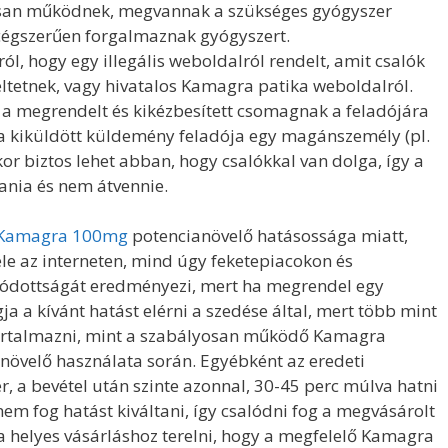
osan működnek, megvannak a szükséges gyógyszer
cégszerűen forgalmaznak gyógyszert.
, hogy egy illegális weboldalról rendelt, amit csalók
tetnek, vagy hivatalos Kamagra patika weboldalról.
 a megrendelt és kikézbesített csomagnak a feladójára
 a kiküldött küldemény feladója egy magánszemély (pl.
kor biztos lehet abban, hogy csalókkal van dolga, így a
ania és nem átvennie.
Kamagra 100mg
potencianövelő hatásossága miatt,
le az interneten, mind úgy feketepiacokon és
alódottságát eredményezi, mert ha megrendel egy
ja a kívánt hatást elérni a szedése által, mert több mint
artalmazni, mint a szabályosan működő Kamagra
anövelő használata során. Egyébként az eredeti
r, a bevétel után szinte azonnal, 30-45 perc múlva hatni
nem fog hatást kiváltani, így csalódni fog a megvásárolt
a helyes vásárláshoz terelni, hogy a megfelelő Kamagra