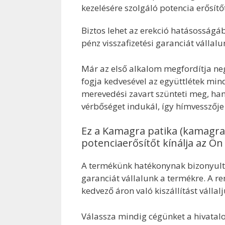
kezelésére szolgáló potencia erősítő
Biztos lehet az erekció hatásosság
pénz visszafizetési garanciát vállalu
Már az első alkalom megfordítja nega
fogja kedvesével az együttlétek min
merevedési zavart szünteti meg, ha
vérbőséget indukál, így hímvesszője 
Ez a Kamagra patika (kamagras
potenciaerősítőt kínálja az Ö
A termékünk hatékonynak bizonyult,
garanciát vállalunk a termékre. A r
kedvező áron való kiszállítást vállalj
Válassza mindig cégünket a hivatal