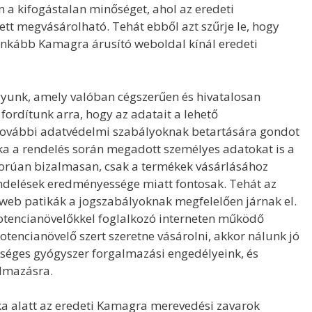
n a kifogástalan minőséget, ahol az eredeti
ett megvásárolható. Tehát ebből azt szűrje le, hogy
nkább Kamagra árusító weboldal kínál eredeti
gyunk, amely valóban cégszerűen és hivatalosan
fordítunk arra, hogy az adatait a lehető
a további adatvédelmi szabályoknak betartására gondot
a a rendelés során megadott személyes adatokat is a
igorúan bizalmasan, csak a termékek vásárlásához
endelések eredményessége miatt fontosak. Tehát az
web patikák a jogszabályoknak megfelelően járnak el.
potencianövelőkkel foglalkozó interneten működő
tencianövelő szert szeretne vásárolni, akkor nálunk jó
kséges gyógyszer forgalmazási engedélyeink, és
lmazásra.
a alatt az eredeti Kamagra merevedési zavarok