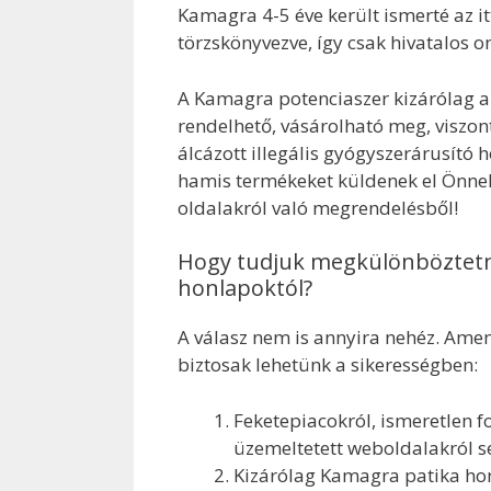
Kamagra 4-5 éve került ismerté az i
törzskönyvezve, így csak hivatalos 
A Kamagra potenciaszer kizárólag a
rendelhető, vásárolható meg, viszo
álcázott illegális gyógyszerárusító
hamis termékeket küldenek el Önnek 
oldalakról való megrendelésből!
Hogy tudjuk megkülönböztetni
honlapoktól?
A válasz nem is annyira nehéz. Ame
biztosak lehetünk a sikerességben:
Feketepiacokról, ismeretlen 
üzemeltetett weboldalakról 
Kizárólag Kamagra patika ho