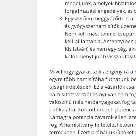
rendeljünk, amelyek hivatal
forgalmazási engedélyek, és 
Egyszerűen meggyőződhet arról
és gyógyszerhamisítók üzemel
Nem kell mást tennie, csupán
kell pillantania. Amennyiben
Kis István) és nem egy cég, ak
küldeményt jobb visszautasít
Mivelhogy gyarapszik az igény rá a
egyre több hamisítóba futhatunk be
újsághirdetésben. Ez a vásárlók cs
hamisított verziót és nyilván nem fog
valószínű más hatóanyagokat fog t
patika által küldött eredeti potenci
Kamagra potencia zavarok elleni sze
fog. A hamisítvány feltételezhetően 
termékben. Ezért próbáljuk Önöket 