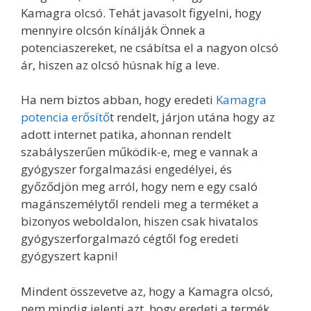
Kamagra olcsó. Tehát javasolt figyelni, hogy
mennyire olcsón kínálják Önnek a
potenciaszereket, ne csábítsa el a nagyon olcsó
ár, hiszen az olcsó húsnak híg a leve.
Ha nem biztos abban, hogy eredeti
Kamagra
potencia erősítő
t rendelt, járjon utána hogy az
adott internet patika, ahonnan rendelt
szabályszerűen működik-e, meg e vannak a
gyógyszer forgalmazási engedélyei, és
győződjön meg arról, hogy nem e egy csaló
magánszemélytől rendeli meg a terméket a
bizonyos weboldalon, hiszen csak hivatalos
gyógyszerforgalmazó cégtől fog eredeti
gyógyszert kapni!
Mindent összevetve az, hogy a Kamagra olcsó,
nem mindig jelenti azt, hogy eredeti a termék,