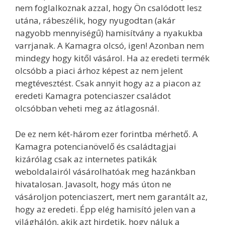
nem foglalkoznak azzal, hogy Ön csalódott lesz
utána, rábeszélik, hogy nyugodtan (akár
nagyobb mennyiségű) hamisítvány a nyakukba
varrjanak. A Kamagra olcsó, igen! Azonban nem
mindegy hogy kitől vásárol. Ha az eredeti termék
olcsóbb a piaci árhoz képest az nem jelent
megtévesztést. Csak annyit hogy az a piacon az
eredeti Kamagra potenciaszer családot
olcsóbban veheti meg az átlagosnál.
De ez nem két-három ezer forintba mérhető. A
Kamagra potencianövelő és családtagjai
kizárólag csak az internetes patikák
weboldalairól vásárolhatóak meg hazánkban
hivatalosan. Javasolt, hogy más úton ne
vásároljon potenciaszert, mert nem garantált az,
hogy az eredeti. Épp elég hamisító jelen van a
világhálón, akik azt hirdetik, hogy náluk a