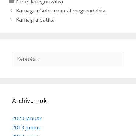
Kategória
Nincs kategorizálva
Bejegyzés
Kamagra Gold azonnal megrendelése
navigáció
Kamagra patika
Keresés:
Archívumok
2020 január
2013 június