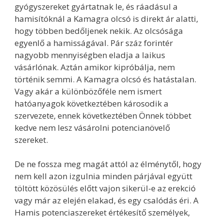
gyógyszereket gyártatnak le, és ráadásul a
hamisítóknál a Kamagra olcsó is direkt ár alatti,
hogy többen bedőljenek nekik. Az olcsósága
egyenlő a hamisságával. Pár száz forintér
nagyobb mennyiségben eladja a laikus
vásárlónak. Aztán amikor kipróbálja, nem
történik semmi. A Kamagra olcsó és hatástalan.
Vagy akár a különbözőféle nem ismert
hatóanyagok következtében károsodik a
szervezete, ennek következtében Önnek többet
kedve nem lesz vásárolni potencianövelő
szereket.
De ne fossza meg magát attól az élménytől, hogy
nem kell azon izgulnia minden párjával együtt
töltött közösülés előtt vajon sikerül-e az erekció
vagy már az elején elakad, és egy csalódás éri. A
Hamis potenciaszereket értékesítő személyek,