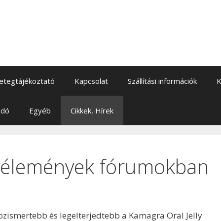
etegtájékoztató
Kapcsolat
Szállítási információk
K
adó
Egyéb
Cikkek, Hírek
vélemények fórumokban
ismertebb és legelterjedtebb a Kamagra Oral Jelly