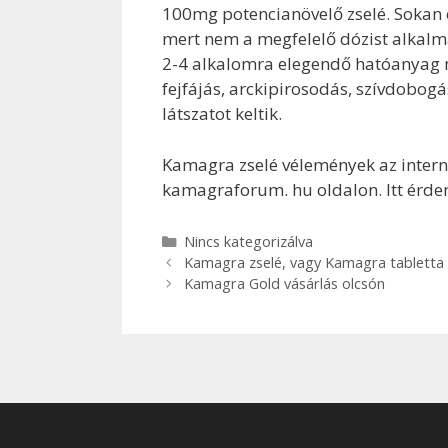
100mg potencianövelő zselé. Sokan erő
mert nem a megfelelő dózist alkalm
2-4 alkalomra elegendő hatóanyag m
fejfájás, arckipirosodás, szívdobogá
látszatot keltik.
Kamagra zselé vélemények az intern
kamagraforum. hu oldalon. Itt érde
Kategória
Nincs kategorizálva
Bejegyzés
Kamagra zselé, vagy Kamagra tabletta 
navigáció
Kamagra Gold vásárlás olcsón