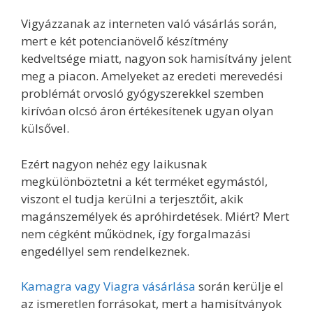
Vigyázzanak az interneten való vásárlás során,
mert e két potencianövelő készítmény
kedveltsége miatt, nagyon sok hamisítvány jelent
meg a piacon. Amelyeket az eredeti merevedési
problémát orvosló gyógyszerekkel szemben
kirívóan olcsó áron értékesítenek ugyan olyan
külsővel.
Ezért nagyon nehéz egy laikusnak
megkülönböztetni a két terméket egymástól,
viszont el tudja kerülni a terjesztőit, akik
magánszemélyek és apróhirdetések. Miért? Mert
nem cégként működnek, így forgalmazási
engedéllyel sem rendelkeznek.
Kamagra vagy Viagra vásárlása
során kerülje el
az ismeretlen forrásokat, mert a hamisítványok