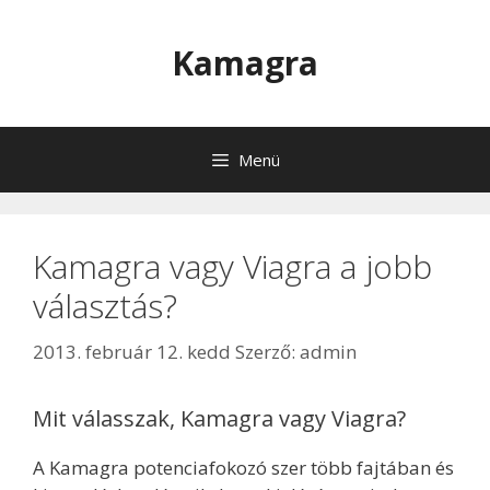
Kilépés
a
Kamagra
tartalomba
Menü
Kamagra vagy Viagra a jobb
választás?
2013. február 12. kedd
Szerző:
admin
Mit válasszak, Kamagra vagy Viagra?
A Kamagra potenciafokozó szer több fajtában és