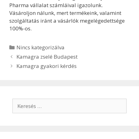
Pharma vállalat számláival igazolunk.
Vásároljon nálunk, mert termékeink, valamint
szolgáltatás iránt a vásárlók megelégedettsége
100%-os.
Kategória
Nincs kategorizálva
Bejegyzés
Kamagra zselé Budapest
navigáció
Kamagra gyakori kérdés
Keresés: