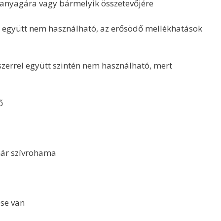
nyagára vagy bármelyik összetevőjére
együtt nem használható, az erősödő mellékhatások
rrel együtt szintén nem használható, mert
ő
ár szívrohama
se van