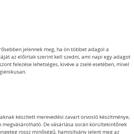
rősebben jelennek meg, ha ön többet adagol a
áját az előírtak szerint kell szedni, ami napi egy adagot
szont felezése lehetséges, kivéve a zselé esetében, mivel
giénikusan.
fiaknak készített merevedési zavart orvosló készítménye,
n megvásárolható. De vásárlása során körültekintőnek
 rengeteg rossz minőségű, hamisítvány jelent meg az