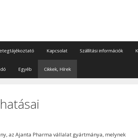
etegtájékoztató
Kapcsolat
Szállítási információk
K
adó
Egyéb
Cikkek, Hírek
hatásai
ny, az Ajanta Pharma vállalat gyártmánya, melynek