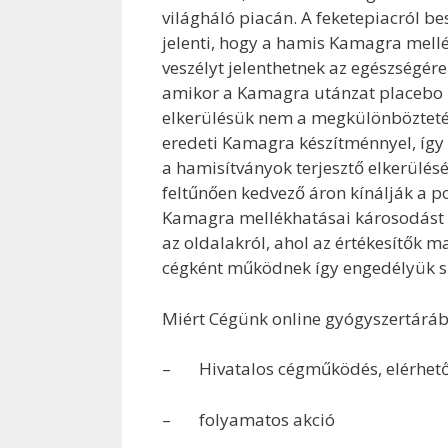
világháló piacán. A feketepiacról b
jelenti, hogy a hamis Kamagra mellé
veszélyt jelenthetnek az egészségér
amikor a Kamagra utánzat placebo 
elkerülésük nem a megkülönböztetés
eredeti Kamagra készítménnyel, így 
a hamisítványok terjesztő elkerülésé
feltűnően kedvező áron kínálják a 
Kamagra mellékhatásai károsodást o
az oldalakról, ahol az értékesítők
cégként működnek így engedélyük s
Miért Cégünk online gyógyszertárá
– Hivatalos cégműködés, elérhető
– folyamatos akció