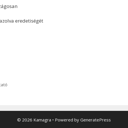
szágosan
azolva eredetiségét
tató
© 2026 Kamagra
• Powered by
GeneratePress