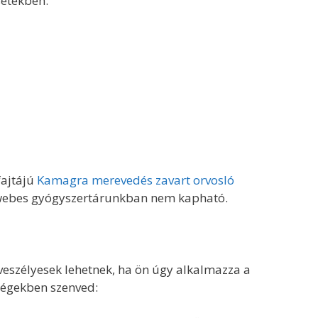
etekben:
fajtájú
Kamagra merevedés zavart orvosló
 webes gyógyszertárunkban nem kapható.
szélyesek lehetnek, ha ön úgy alkalmazza a
ségekben szenved: