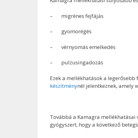
Kamagra mellékhatási súlyosabb es
– migrénes fejfájás
– gyomorégés
– vérnyomás emelkedés
– pulzusingadozás
Ezek a mellékhatások a legerősebb 
készítmény
nél jelentkeznek, amely
Továbbá a Kamagra mellékhatásai ve
gyógyszert, hogy a következő beteg