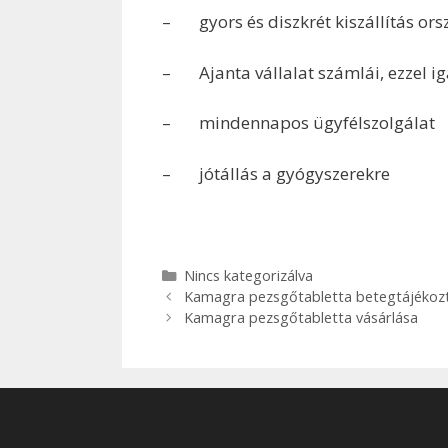
– gyors és diszkrét kiszállítás or
– Ajanta vállalat számlái, ezzel ig
– mindennapos ügyfélszolgálat
– jótállás a gyógyszerekre
Kategória
Nincs kategorizálva
Bejegyzés
Kamagra pezsgőtabletta betegtájékoz
navigáció
Kamagra pezsgőtabletta vásárlása