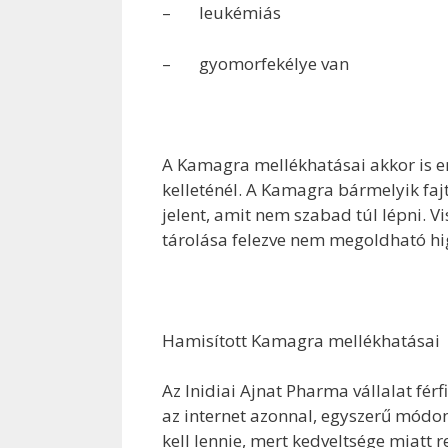
– leukémiás
– gyomorfekélye van
A Kamagra mellékhatásai akkor is e
kelleténél. A Kamagra bármelyik fajt
jelent, amit nem szabad túl lépni. Vi
tárolása felezve nem megoldható hi
Hamisított Kamagra mellékhatásai
Az Inidiai Ajnat Pharma vállalat fér
az internet azonnal, egyszerű módo
kell lennie, mert kedveltsége miatt