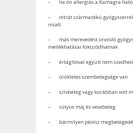
– ha ön allergiás a Kamagra hatóa
– nitrát származékú gyógyszerrel 
miatt
– más merevedést orvosló gyógysze
mellékhatásai fokozódhatnak
– értágítóval együtt nem szedhet
– örökletes szembetegsége van
– szívbeteg vagy korábban volt m
– súlyos máj és vesebeteg
– bármilyen pénisz megbetegedé