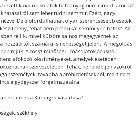
eszerzett kínai másolatok hatóanyag nem ismert, ami azt
khatásairól sem lehet tudni semmit. Ezért, nagy
e nézve. De előfordulhatnak olyan szerencsésebb esetek,
készítmény, tehát nem produkál semmilyen hatást. Az
ben rejlik, mivel külsőre sajnos megegyeznek az
a hozzáértők számára is nehézséget jelent. A megoldás,
ben rejlik. A rossz minőségű, másolatok árusítói
potenciafokozó készítményeket, amelyek esetében
kozhatnak szervezetében. Tehát, ne rendeljen azokról
 magánszemélyek, továbbá apróhirdetésekből, mert nem
incs a gyógyszer forgalmazására.
ban érdemes a Kamagra vásárlása?
ségek, székhely