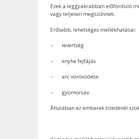
Ezek a leggyakrabban előforduló m
vagy teljesen megszűnnek.
Erősebb, lehetséges mellékhatásai:
– levertség
– enyhe fejfájás
– arc vörösödése
– gyomorsav
Általában az emberek tizedénél szok