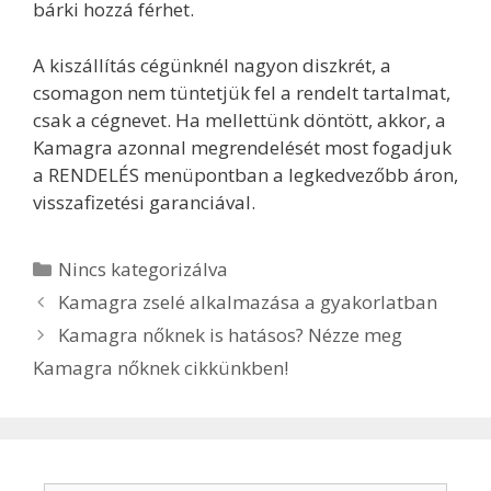
bárki hozzá férhet.
A kiszállítás cégünknél nagyon diszkrét, a
csomagon nem tüntetjük fel a rendelt tartalmat,
csak a cégnevet. Ha mellettünk döntött, akkor, a
Kamagra azonnal megrendelését most fogadjuk
a RENDELÉS menüpontban a legkedvezőbb áron,
visszafizetési garanciával.
Kategória
Nincs kategorizálva
Bejegyzés
Kamagra zselé alkalmazása a gyakorlatban
navigáció
Kamagra nőknek is hatásos? Nézze meg
Kamagra nőknek cikkünkben!