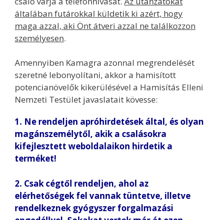
csaló várja a telefonhívását.
Az utánzatokat
általában futárokkal küldetik ki azért, hogy
maga azzal, aki Önt átveri azzal ne találkozzon
személyesen
.
Amennyiben Kamagra azonnal megrendelését
szeretné lebonyolítani, akkor a hamisított
potencianövelők kikerülésével a Hamisítás Elleni
Nemzeti Testület javaslatait kövesse:
1. Ne rendeljen apróhirdetések által, és olyan
magánszemélytől, akik a csalásokra
kifejlesztett weboldalaikon hirdetik a
terméket!
2. Csak cégtől rendeljen, ahol az
elérhetőségek fel vannak tüntetve, illetve
rendelkeznek gyógyszer forgalmazási