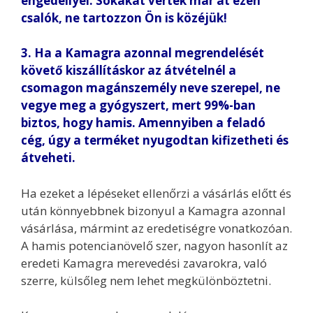
engedéllyel. Sokakat vertek már át ezen
csalók, ne tartozzon Ön is közéjük!
3. Ha a Kamagra azonnal megrendelését
követő kiszállításkor az átvételnél a
csomagon magánszemély neve szerepel, ne
vegye meg a gyógyszert, mert 99%-ban
biztos, hogy hamis. Amennyiben a feladó
cég, úgy a terméket nyugodtan kifizetheti és
átveheti.
Ha ezeket a lépéseket ellenőrzi a vásárlás előtt és
után könnyebbnek bizonyul a Kamagra azonnal
vásárlása, mármint az eredetiségre vonatkozóan.
A hamis potencianövelő szer, nagyon hasonlít az
eredeti Kamagra merevedési zavarokra, való
szerre, külsőleg nem lehet megkülönböztetni.