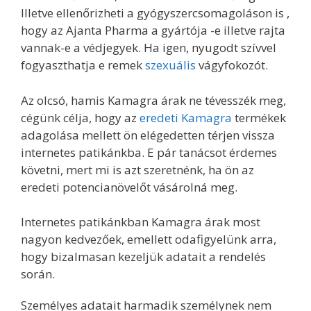
Illetve ellenőrizheti a gyógyszercsomagoláson is ,
hogy az Ajanta Pharma a gyártója -e illetve rajta
vannak-e a védjegyek. Ha igen, nyugodt szívvel
fogyaszthatja e remek
szexuális
vágyfokozót.
Az olcsó, hamis Kamagra árak ne tévesszék meg,
cégünk célja, hogy az
eredeti Kamagra
termékek
adagolása mellett ön elégedetten térjen vissza
internetes patikánkba. E pár tanácsot érdemes
követni, mert mi is azt szeretnénk, ha ön az
eredeti potencianövelőt vásárolná meg.
Internetes patikánkban Kamagra árak most
nagyon kedvezőek, emellett odafigyelünk arra,
hogy bizalmasan kezeljük adatait a rendelés
során.
Személyes adatait harmadik személynek nem