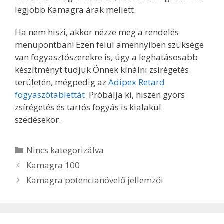
legjobb Kamagra árak mellett.
Ha nem hiszi, akkor nézze meg a rendelés
menüpontban! Ezen felül amennyiben szüksége
van fogyasztószerekre is, úgy a leghatásosabb
készítményt tudjuk Önnek kínálni zsírégetés
területén, mégpedig az
Adipex Retard
fogyaszótablettát
. Próbálja ki, hiszen gyors
zsírégetés és tartós fogyás is kialakul
szedésekor.
Kategória
Nincs kategorizálva
Bejegyzés
Kamagra 100
navigáció
Kamagra potencianövelő jellemzői