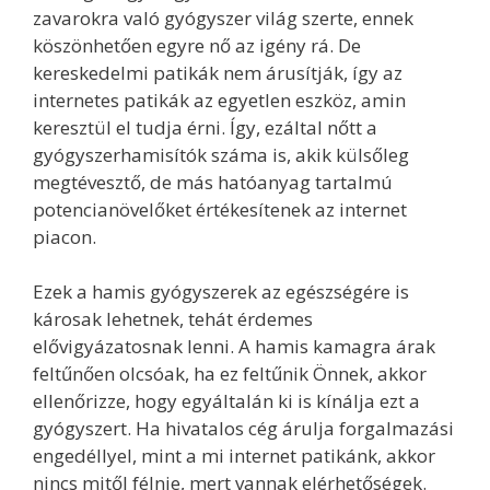
zavarokra való gyógyszer világ szerte, ennek
köszönhetően egyre nő az igény rá. De
kereskedelmi patikák nem árusítják, így az
internetes patikák az egyetlen eszköz, amin
keresztül el tudja érni. Így, ezáltal nőtt a
gyógyszerhamisítók száma is, akik külsőleg
megtévesztő, de más hatóanyag tartalmú
potencianövelőket értékesítenek az internet
piacon.
Ezek a hamis gyógyszerek az egészségére is
károsak lehetnek, tehát érdemes
elővigyázatosnak lenni. A hamis kamagra árak
feltűnően olcsóak, ha ez feltűnik Önnek, akkor
ellenőrizze, hogy egyáltalán ki is kínálja ezt a
gyógyszert. Ha hivatalos cég árulja forgalmazási
engedéllyel, mint a mi internet patikánk, akkor
nincs mitől félnie, mert vannak elérhetőségek.