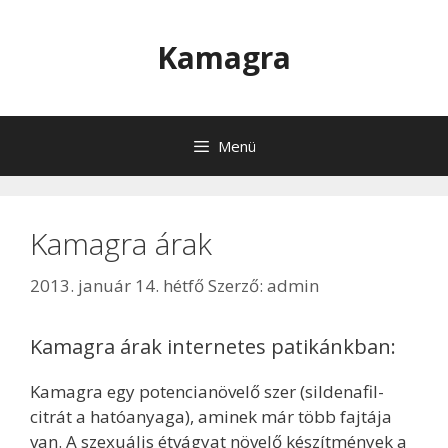
Kilépés
a
Kamagra
tartalomba
Menü
Kamagra árak
2013. január 14. hétfő
Szerző:
admin
Kamagra árak internetes patikánkban:
Kamagra egy potencianövelő szer (sildenafil-
citrát a hatóanyaga), aminek már több fajtája
van. A szexuális étvágyat növelő készítmények a