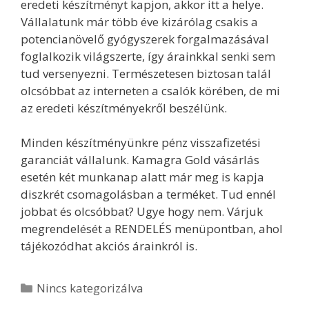
eredeti készítményt kapjon, akkor itt a helye.
Vállalatunk már több éve kizárólag csakis a
potencianövelő gyógyszerek forgalmazásával
foglalkozik világszerte, így árainkkal senki sem
tud versenyezni. Természetesen biztosan talál
olcsóbbat az interneten a csalók körében, de mi
az eredeti készítményekről beszélünk.
Minden készítményünkre pénz visszafizetési
garanciát vállalunk. Kamagra Gold vásárlás
esetén két munkanap alatt már meg is kapja
diszkrét csomagolásban a terméket. Tud ennél
jobbat és olcsóbbat? Ugye hogy nem. Várjuk
megrendelését a RENDELÉS menüpontban, ahol
tájékozódhat akciós árainkról is.
Kategória
Nincs kategorizálva