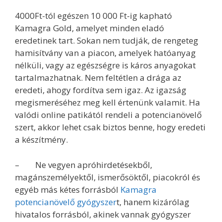
4000Ft-tól egészen 10 000 Ft-ig kapható
Kamagra Gold, amelyet minden eladó
eredetinek tart. Sokan nem tudják, de rengeteg
hamisítvány van a piacon, amelyek hatóanyag
nélküli, vagy az egészségre is káros anyagokat
tartalmazhatnak. Nem feltétlen a drága az
eredeti, ahogy fordítva sem igaz. Az igazság
megismeréséhez meg kell értenünk valamit. Ha
valódi online patikától rendeli a potencianövelő
szert, akkor lehet csak biztos benne, hogy eredeti
a készítmény.
– Ne vegyen apróhirdetésekből,
magánszemélyektől, ismerősöktől, piacokról és
egyéb más kétes forrásból
Kamagra
potencianövelő gyógyszer
t, hanem kizárólag
hivatalos forrásból, akinek vannak gyógyszer