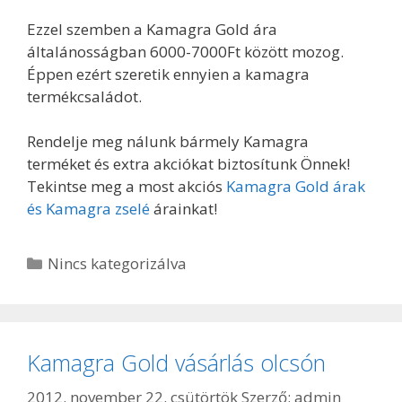
Ezzel szemben a Kamagra Gold ára
általánosságban 6000-7000Ft között mozog.
Éppen ezért szeretik ennyien a kamagra
termékcsaládot.
Rendelje meg nálunk bármely Kamagra
terméket és extra akciókat biztosítunk Önnek!
Tekintse meg a most akciós
Kamagra Gold árak
és Kamagra zselé
árainkat!
Kategória
Nincs kategorizálva
Kamagra Gold vásárlás olcsón
2012. november 22. csütörtök
Szerző:
admin