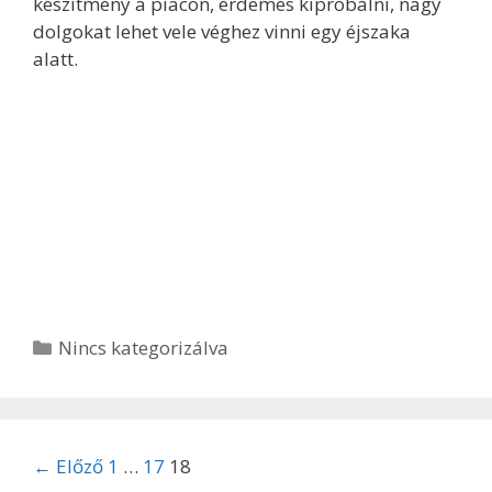
készítmény a piacon, érdemes kipróbálni, nagy
dolgokat lehet vele véghez vinni egy éjszaka
alatt.
Kategória
Nincs kategorizálva
Bejegyzés
← Előző
1
…
17
18