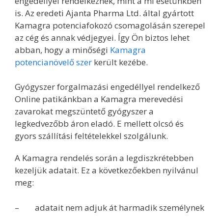
engedéllyel rendelkeznek, mint a mi esetünkben
is. Az eredeti Ajanta Pharma Ltd. által gyártott
Kamagra potenciafokozó csomagolásán szerepel
az cég és annak védjegyei. Így Ön biztos lehet
abban, hogy a minőségi
Kamagra
potencianövelő szer
került kezébe.
Gyógyszer forgalmazási engedéllyel rendelkező
Online patikánkban a Kamagra merevedési
zavarokat megszüntető gyógyszer a
legkedvezőbb áron eladó. E mellett olcsó és
gyors szállítási feltételekkel szolgálunk.
A Kamagra rendelés során a legdiszkrétebben
kezeljük adatait. Ez a következőekben nyilvánul
meg:
– adatait nem adjuk át harmadik személynek