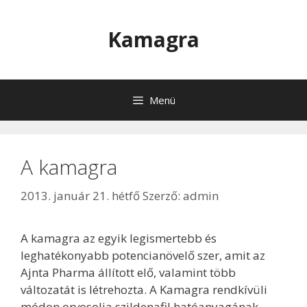
Kilépés
a
Kamagra
tartalomba
Menü
A kamagra
2013. január 21. hétfő
Szerző:
admin
A kamagra az egyik legismertebb és
leghatékonyabb potencianövelő szer, amit az
Ajnta Pharma állított elő, valamint több
változatát is létrehozta. A Kamagra rendkívüli
módon orvosolja szildenafil hatóanyagának