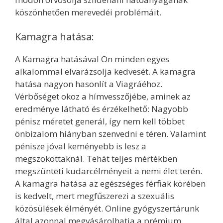
köszönhetően merevedéi problémáit.
Kamagra hatása:
A Kamagra hatásával Ön minden egyes
alkalommal elvarázsolja kedvesét. A kamagra
hatása nagyon hasonlít a Viagráéhoz.
Vérbőséget okoz a hímvesszőjébe, aminek az
eredménye látható és érzékelhető: Nagyobb
pénisz méretet generál, így nem kell többet
önbizalom hiányban szenvedni e téren. Valamint
pénisze jóval keményebb is lesz a
megszokottaknál. Tehát teljes mértékben
megszünteti kudarcélményeit a nemi élet terén.
A kamagra hatása az egészséges férfiak körében
is kedvelt, mert megfűszerezi a szexuális
közösülések élményét. Online gyógyszertárunk
által azonnal megvásárolhatja a prémium