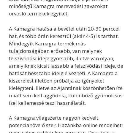
minőségű Kamagra merevedési zavarokat
orvosló termékek egyikét.
A Kamagra hatása a bevétel után 20-30 perccel
hat, és több órán keresztül (akár 4-5) is tarthat.
Mindegyik Kamagra termék más
tulajdonságában erősebb, van melynek
felszívódási ideje gyorsabb, illetve van olyan,
amelyiknek kicsit lassabb a felszívódási ideje, de
hatását hosszabb ideig élvezheti. A Kamagra a
kiszerelést illetően próbálja az igényeket
kielégíteni. Illetve az Ajantának köszönhetően íze
miatt sem kell aggódnia, különböző gyümölcsös
ízei kellemessé teszi használatát.
A Kamagra világszerte nagyon kedvelt
potencianövelő szer. Hazánkba online rendelheti
meg webes patikánkon keresztül. De sajnos a