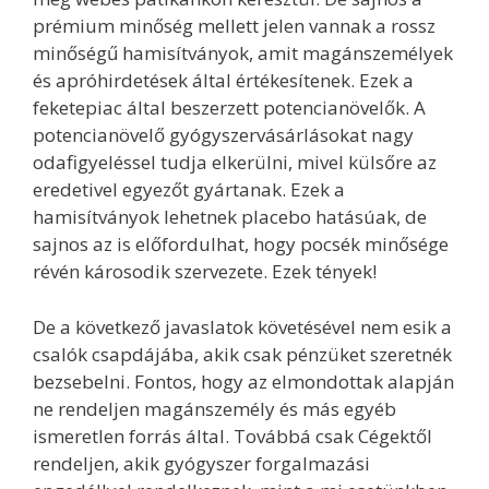
prémium minőség mellett jelen vannak a rossz
minőségű hamisítványok, amit magánszemélyek
és apróhirdetések által értékesítenek. Ezek a
feketepiac által beszerzett potencianövelők. A
potencianövelő gyógyszervásárlásokat nagy
odafigyeléssel tudja elkerülni, mivel külsőre az
eredetivel egyezőt gyártanak. Ezek a
hamisítványok lehetnek placebo hatásúak, de
sajnos az is előfordulhat, hogy pocsék minősége
révén károsodik szervezete. Ezek tények!
De a következő javaslatok követésével nem esik a
csalók csapdájába, akik csak pénzüket szeretnék
bezsebelni. Fontos, hogy az elmondottak alapján
ne rendeljen magánszemély és más egyéb
ismeretlen forrás által. Továbbá csak Cégektől
rendeljen, akik gyógyszer forgalmazási